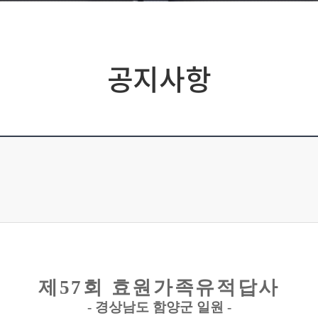
공지사항
제
57
회 효원가족유적답사
-
경상남도 함양군 일원
-