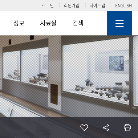
로그인
회원가입
사이트맵
ENGLISH
정보
자료실
검색
답
공지사항
일반자료실
도서검색
새소식
사진자료실
유물검색
자유게시판
홍보자료실