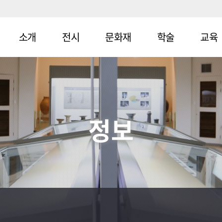
소개
전시
문화재
학술
교육
연혁
상설전시
지정문화재
학술조사
효원가족
사
조직구성
특별전시
주요소장문화
학술총서
재
PNU역사
관람안내
작은전시
학술교류
정보
나들이
찾아오시는
시민강좌
길
중학교
고등학교
체험활동