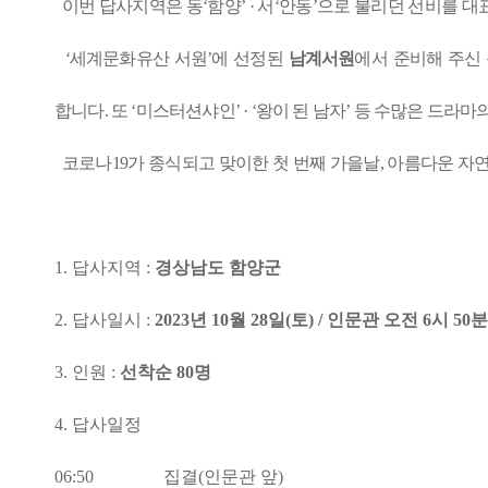
이번 답사지역은 동
‘
함양
’ ·
서
‘
안동
’
으로 불리던 선비를 대
‘
세계문화유산 서원
’
에 선정된
남계서원
에서 준비해 주신
합니다
.
또
‘
미스터션샤인
’ · ‘
왕이 된 남자
’
등 수많은 드라마
코로나
19
가 종식되고 맞이한 첫 번째 가을날
,
아름다운 자연
1.
답사지역
:
경상남도 함양군
2.
답사일시
:
2023
년
10
월
28
일
(
토
) /
인문관 오전
6
시
50
분
3.
인원
:
선착순
80
명
4.
답사일정
06:50
집결
(
인문관 앞
)