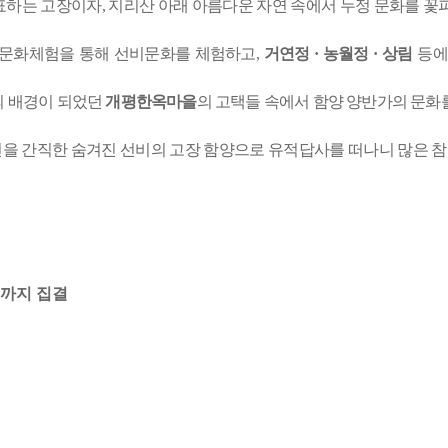
표하는 고장이자
,
지리산 아래 아름다운 자연 속에서 누정 문화를 
 문화체험을 통해 선비문화를 체험하고
,
거연정
·
농월정
·
상림
등에
의 배경이 되었던
개평한옥마을
의 고택들 속에서 함양 양반가의 문화
을 간직한 숨겨진 선비의 고장 함양으로 유적답사를 떠나니 많은 
까지 집결