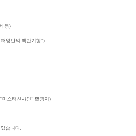
험 등
)
 허영만의 백반기행
”)
“
미스터션샤인
”
촬영지
)
수 있습니다
.