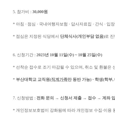
5.
참가비
:
30,000
원
*
아침
·
점심
·
국내여행자보험
·
답사자료집
·
간식
·
입장
*
점심은 지정된 식당에서
단체식사
(
개인부담 없음
)
로 
6.
신청기간
:
2023
년
10
월
11
일
(
수
) ~ 10
월
25
일
(
수
)
*
선착순 접수로 조기 마감될 수 있으며
,
취소 및 환불은 
*
부산대학교 교직원
(
직계가족
만 동반 가능
) ·
학생
(
학부
,
7.
신청방법
:
전화 문의
→
신청서 제출
→
접수
→
계좌 
*
개인정보보호법이 강화됨에 따라 개인정보 수집
·
이용 