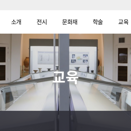
소개
전시
문화재
학술
교육
연혁
상설전시
지정문화재
학술조사
효원가족
사
조직구성
특별전시
주요소장문화
학술총서
재
PNU역사
관람안내
작은전시
학술교류
교육
나들이
찾아오시는
시민강좌
길
중학교
고등학교
체험활동