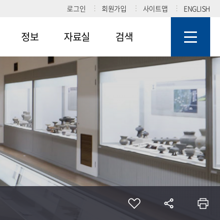
로그인
회원가입
사이트맵
ENGLISH
정보
자료실
검색
답
공지사항
일반자료실
도서검색
새소식
사진자료실
유물검색
자유게시판
홍보자료실