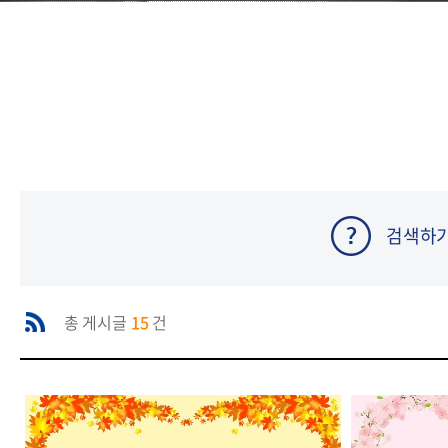
검색하
총 게시글
15
건