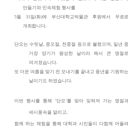
만들기와 민속체험 행사를
5월 31
일
(화
)
에 부산대학교박물관 후원에서
무료
개최합니다.
단오는 수릿날,
중오절,
천중절 등으로 불렸으며
,
일년 
가장 양기가 왕성한 날이라 해서 큰 명절
여겨졌습니다.
또 더운 여름을 맞기 전 모내기를 끝내고 풍년을 기원하
날이기도 하였습니다.
이번 행사를 통해
‘
단오
’
를 맞아 잊혀져 가는 명절
세시풍속을 알리고
,
함께 하는 체험을 통해 대학과 시민들이 다함께 어울