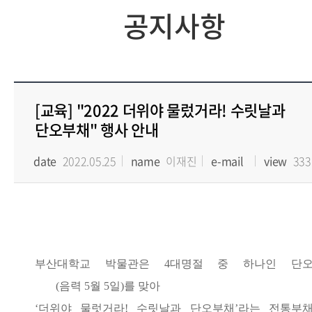
공지사항
[교육] "2022 더위야 물렀거라! 수릿날과
단오부채" 행사 안내
date
2022.05.25
name
이재진
e-mail
view
333
부산대학교 박물관
은
4
대명절 중 하나인 단
(
음력
5
월
5
일
)
를 맞아
‘
더위야 물럿거라
!
수릿날과 단오부채
’
라는 전통부